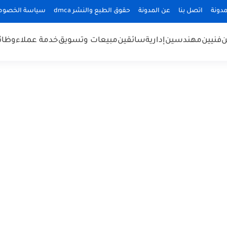
دونة
اتصل بنا
عن المدونة
حقوق الطبع والنشر dmca
سياسة الخصوص
ن
فنيين
مهندسين
إدارية
سائقين
مبيعات وتسويق
خدمة عملاء
وظائ