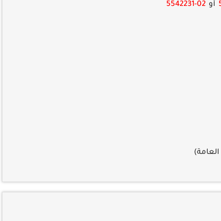
أو
02-5542231
العامة)