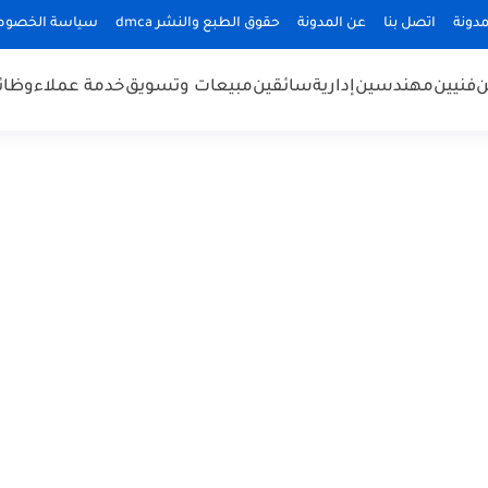
دونة
اتصل بنا
عن المدونة
حقوق الطبع والنشر dmca
سياسة الخصوص
ن
فنيين
مهندسين
إدارية
سائقين
مبيعات وتسويق
خدمة عملاء
وظائ