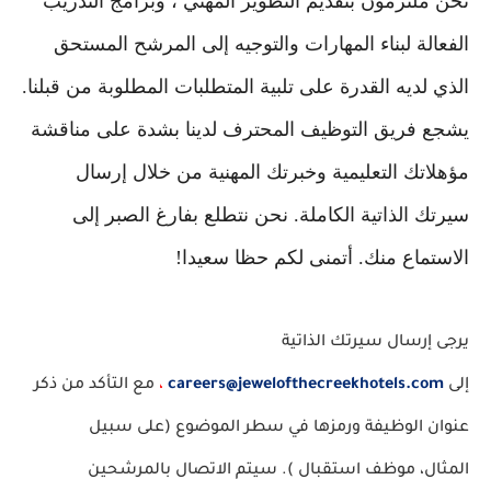
نحن ملتزمون بتقديم التطوير المهني ، وبرامج التدريب
الفعالة لبناء المهارات والتوجيه إلى المرشح المستحق
الذي لديه القدرة على تلبية المتطلبات المطلوبة من قبلنا.
يشجع فريق التوظيف المحترف لدينا بشدة على مناقشة
مؤهلاتك التعليمية وخبرتك المهنية من خلال إرسال
سيرتك الذاتية الكاملة. نحن نتطلع بفارغ الصبر إلى
الاستماع منك. أتمنى لكم حظا سعيدا!
يرجى إرسال سيرتك الذاتية
إلى
careers@jewelofthecreekhotels.com
،
مع التأكد من ذكر
عنوان الوظيفة ورمزها في سطر الموضوع (على سبيل
المثال،
موظف استقبال
). سيتم الاتصال بالمرشحين