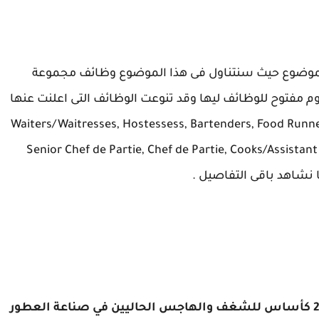
الموضوع حيث سنتناول فى هذا الموضوع وظائف مجموعة
مفتوح للوظائف ليها وقد تنوعت الوظائف التى اعلنت عنها
ة محمد هلال وكانت الوظائف كالتالى Waiters/Waitresses, Hostessess, Bartenders, Food Runners,
Senior Chef de Partie, Chef de Partie, Cooks/Assistant
بدأت مجموعة محمد هلال بتصورها في عام 2001 كأساس للشغف والهاجس الحاليين في صناعة العطور