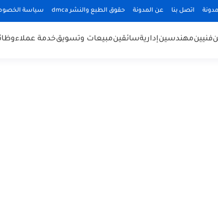
دونة
اتصل بنا
عن المدونة
حقوق الطبع والنشر dmca
سياسة الخصوص
ن
فنيين
مهندسين
إدارية
سائقين
مبيعات وتسويق
خدمة عملاء
وظائ