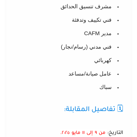
مشرف تنسيق الحدائق
فني تكييف وتدفئة
مدير CAFM
فني مدني (رسام/نجار)
كهربائي
عامل صيانة/مساعد
سباك
🗓️ تفاصيل المقابلة:
التاريخ:
من ٩ إلى ١١ مايو ٢٠٢٥.