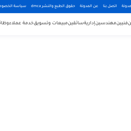
دونة
اتصل بنا
عن المدونة
حقوق الطبع والنشر dmca
سياسة الخصوص
ن
فنيين
مهندسين
إدارية
سائقين
مبيعات وتسويق
خدمة عملاء
وظائ